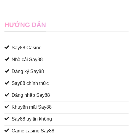
HƯỚNG DẪN
Say88 Casino
Nhà cái Say88
Đăng ký Say88
Say88 chính thức
Đăng nhập Say88
Khuyến mãi Say88
Say88 uy tín không
Game casino Say88