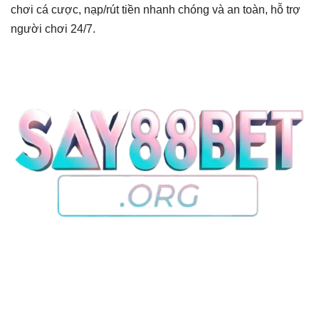
chơi cá cược, nạp/rút tiền nhanh chóng và an toàn, hỗ trợ
người chơi 24/7.