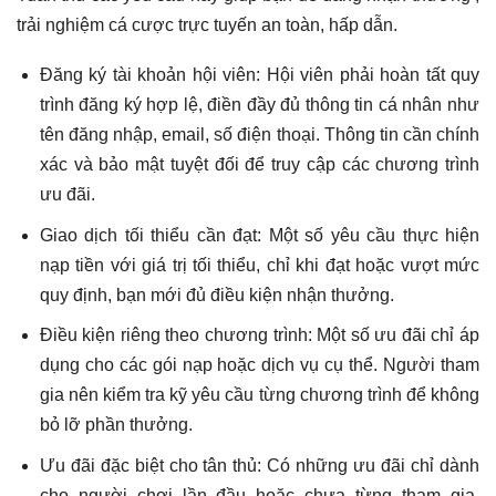
trải nghiệm cá cược trực tuyến an toàn, hấp dẫn.
Đăng ký tài khoản hội viên: Hội viên phải hoàn tất quy
trình đăng ký hợp lệ, điền đầy đủ thông tin cá nhân như
tên đăng nhập, email, số điện thoại. Thông tin cần chính
xác và bảo mật tuyệt đối để truy cập các chương trình
ưu đãi.
Giao dịch tối thiểu cần đạt: Một số yêu cầu thực hiện
nạp tiền với giá trị tối thiểu, chỉ khi đạt hoặc vượt mức
quy định, bạn mới đủ điều kiện nhận thưởng.
Điều kiện riêng theo chương trình: Một số ưu đãi chỉ áp
dụng cho các gói nạp hoặc dịch vụ cụ thể. Người tham
gia nên kiểm tra kỹ yêu cầu từng chương trình để không
bỏ lỡ phần thưởng.
Ưu đãi đặc biệt cho tân thủ: Có những ưu đãi chỉ dành
cho người chơi lần đầu hoặc chưa từng tham gia.