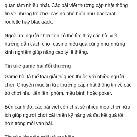
quan tâm nhiều nhất. Các bài viết thường cập nhật thông
tin về những trò chơi casino phổ biến như baccarat,
roulette hay blackjack.
Ngoài ra, người chơi còn có thể tìm thấy các bài viết
hướng dẫn cách chơi casino hiệu quả cũng như những
kinh nghiệm giúp nâng cao tỷ lệ thắng.
Tin tức game bài đổi thưởng
Game bài là thể loại giải trí quen thuộc với nhiều người
chơi. Chuyên mục tin tức thường cập nhật thông tin về các
trò chơi như tiến lên, phỏm, mậu binh hoặc poker.
Bên cạnh đó, các bài viết còn chia sẻ nhiều mẹo chơi hữu
ích giúp người chơi cải thiện kỹ năng và đạt kết quả tốt
hơn trong mỗi ván bài.