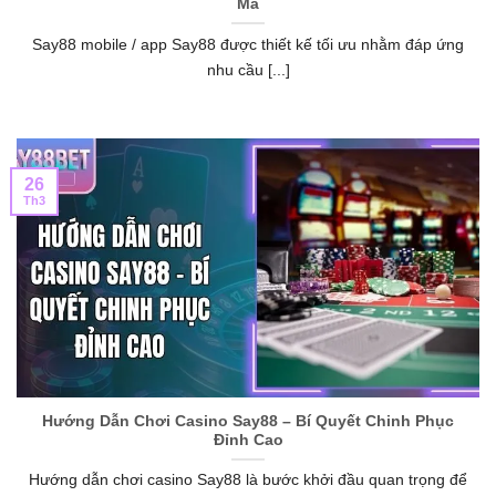
Mà
Say88 mobile / app Say88 được thiết kế tối ưu nhằm đáp ứng
nhu cầu [...]
26
Th3
Hướng Dẫn Chơi Casino Say88 – Bí Quyết Chinh Phục
Đỉnh Cao
Hướng dẫn chơi casino Say88 là bước khởi đầu quan trọng để