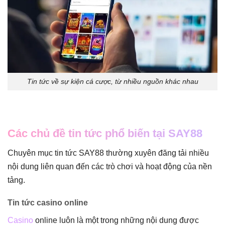
Tin tức về sự kiện cá cược, từ nhiều nguồn khác nhau
Các chủ đề tin tức phổ biến tại SAY88
Chuyên mục tin tức SAY88 thường xuyên đăng tải nhiều
nội dung liên quan đến các trò chơi và hoạt động của nền
tảng.
Tin tức casino online
Casino
online luôn là một trong những nội dung được