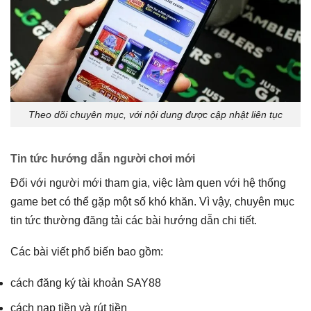
Theo dõi chuyên mục, với nội dung được cập nhật liên tục
Tin tức hướng dẫn người chơi mới
Đối với người mới tham gia, việc làm quen với hệ thống
game bet có thể gặp một số khó khăn. Vì vậy, chuyên mục
tin tức thường đăng tải các bài hướng dẫn chi tiết.
Các bài viết phổ biến bao gồm:
cách đăng ký tài khoản SAY88
cách nạp tiền và rút tiền