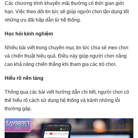
Các chương trình khuyến mãi thường có thời gian giới
hạn. Việc theo dõi tin tức sẽ giúp người chơi tận dụng tốt
những ưu đãi hấp dẫn từ hệ thống.
Học hỏi kinh nghiệm
Nhiều bài viết trong chuyên mục tin tức chia sẻ mẹo chơi
và chiến thuật hiệu quả. Điều này giúp người chơi nâng
cao khả năng chiến thắng khi tham gia các trò chơi.
Hiểu rõ nền tảng
Thông qua các bài viết hướng dẫn chi tiết, người chơi có
thể hiểu rõ cách sử dụng hệ thống và tránh những lỗi
thường gặp.