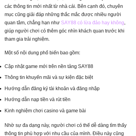
các thông tin mới nhất từ nhà cái. Bên cạnh đó, chuyên
mục cũng giải đáp những thắc mắc được nhiều người
quan tâm, chẳng hạn như
SAY88 có lừa đảo hay không
,
giúp người chơi có thêm góc nhìn khách quan trước khi
tham gia trải nghiệm.
Một số nội dung phổ biến bao gồm:
Cập nhật game mới trên nền tảng SAY88
Thông tin khuyến mãi và sự kiện đặc biệt
Hướng dẫn đăng ký tài khoản và đăng nhập
Hướng dẫn nạp tiền và rút tiền
Kinh nghiệm chơi casino và game bài
Nhờ sự đa dạng này, người chơi có thể dễ dàng tìm thấy
thông tin phù hợp với nhu cầu của mình. Điều này cũng