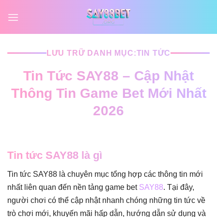
Bỏ
qua
nội
dung
LƯU TRỮ DANH MỤC:
TIN TỨC
Tin Tức SAY88 – Cập Nhật
Thông Tin Game Bet Mới Nhất
2026
Tin tức SAY88 là gì
Tin tức SAY88 là chuyên mục tổng hợp các thông tin mới
nhất liên quan đến nền tảng game bet
SAY88
. Tại đây,
người chơi có thể cập nhật nhanh chóng những tin tức về
trò chơi mới, khuyến mãi hấp dẫn, hướng dẫn sử dụng và