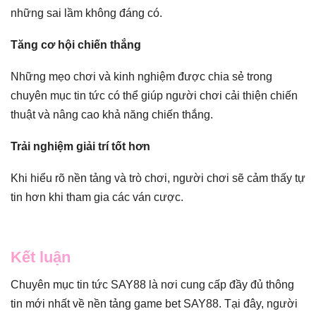
những sai lầm không đáng có.
Tăng cơ hội chiến thắng
Những mẹo chơi và kinh nghiệm được chia sẻ trong
chuyên mục tin tức có thể giúp người chơi cải thiện chiến
thuật và nâng cao khả năng chiến thắng.
Trải nghiệm giải trí tốt hơn
Khi hiểu rõ nền tảng và trò chơi, người chơi sẽ cảm thấy tự
tin hơn khi tham gia các ván cược.
Kết luận
Chuyên mục tin tức SAY88 là nơi cung cấp đầy đủ thông
tin mới nhất về nền tảng game bet SAY88. Tại đây, người