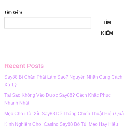
Tìm kiếm
TÌM
KIẾM
Recent Posts
Say88 Bị Chặn Phải Làm Sao? Nguyên Nhân Cùng Cách
Xử Lý
Tại Sao Không Vào Được Say88? Cách Khắc Phục
Nhanh Nhất
Mẹo Chơi Tài Xỉu Say88 Dễ Thắng Chiến Thuật Hiệu Quả
Kinh Nghiệm Chơi Casino Say88 Bỏ Túi Mẹo Hay Hiệu