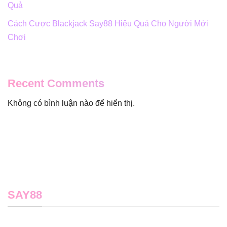
Quả
Cách Cược Blackjack Say88 Hiệu Quả Cho Người Mới
Chơi
Recent Comments
Không có bình luận nào để hiển thị.
SAY88