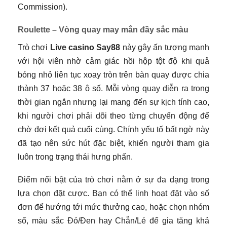
Commission).
Roulette – Vòng quay may mắn đầy sắc màu
Trò chơi
Live casino Say88
này gây ấn tượng mạnh
với hội viên nhờ cảm giác hồi hộp tột độ khi quả
bóng nhỏ liên tục xoay tròn trên bàn quay được chia
thành 37 hoặc 38 ô số. Mỗi vòng quay diễn ra trong
thời gian ngắn nhưng lại mang đến sự kịch tính cao,
khi người chơi phải dõi theo từng chuyển động để
chờ đợi kết quả cuối cùng. Chính yếu tố bất ngờ này
đã tạo nên sức hút đặc biệt, khiến người tham gia
luôn trong trạng thái hưng phấn.
Điểm nổi bật của trò chơi nằm ở sự đa dạng trong
lựa chọn đặt cược. Bạn có thể linh hoạt đặt vào số
đơn để hướng tới mức thưởng cao, hoặc chọn nhóm
số, màu sắc Đỏ/Đen hay Chẵn/Lẻ để gia tăng khả