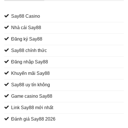
Say88 Casino
Nhà cái Say88
Đăng ký Say88
Say88 chính thức
Đăng nhập Say88
Khuyến mãi Say88
Say88 uy tín không
Game casino Say88
Link Say88 mới nhất
Đánh giá Say88 2026