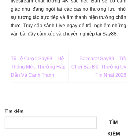
livestream chất lượng 4K sắc nét. Bạn sẽ có cảm
giác như đang ngồi tại các casino thượng lưu nhờ
sự tương tác trực tiếp và âm thanh hiện trường chân
thực. Truy cập sảnh Live ngay để trải nghiệm những
ván bài đầy cảm xúc và chuyên nghiệp tại Say88.
Tỷ Lệ Cược Say88 – Hệ
Baccarat Say88 – Trò
Thống Mức Thưởng Hấp
Chơi Bài Đổi Thưởng Uy
Dẫn Và Cạnh Tranh
Tín Nhất 2026
Tìm kiếm
TÌM
KIẾM