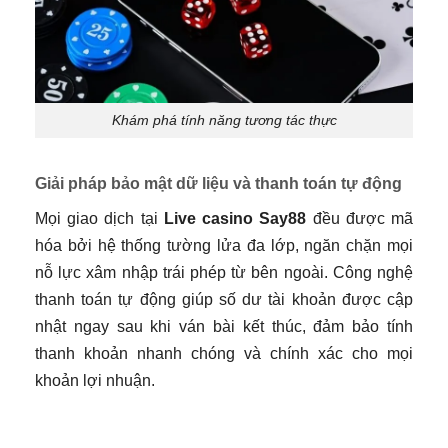
Khám phá tính năng tương tác thực
Giải pháp bảo mật dữ liệu và thanh toán tự động
Mọi giao dịch tại
Live casino Say88
đều được mã
hóa bởi hệ thống tường lửa đa lớp, ngăn chặn mọi
nỗ lực xâm nhập trái phép từ bên ngoài. Công nghệ
thanh toán tự động giúp số dư tài khoản được cập
nhật ngay sau khi ván bài kết thúc, đảm bảo tính
thanh khoản nhanh chóng và chính xác cho mọi
khoản lợi nhuận.