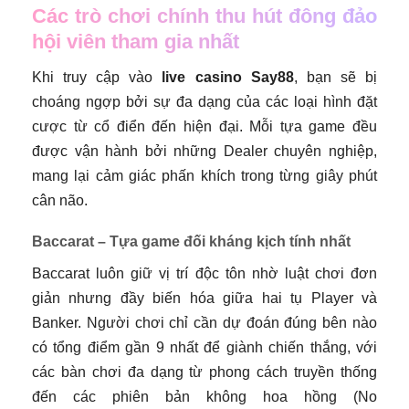
Các trò chơi chính thu hút đông đảo
hội viên tham gia nhất
Khi truy cập vào
live casino Say88
, bạn sẽ bị
choáng ngợp bởi sự đa dạng của các loại hình đặt
cược từ cổ điển đến hiện đại. Mỗi tựa game đều
được vận hành bởi những Dealer chuyên nghiệp,
mang lại cảm giác phấn khích trong từng giây phút
cân não.
Baccarat – Tựa game đối kháng kịch tính nhất
Baccarat luôn giữ vị trí độc tôn nhờ luật chơi đơn
giản nhưng đầy biến hóa giữa hai tụ Player và
Banker. Người chơi chỉ cần dự đoán đúng bên nào
có tổng điểm gần 9 nhất để giành chiến thắng, với
các bàn chơi đa dạng từ phong cách truyền thống
đến các phiên bản không hoa hồng (No