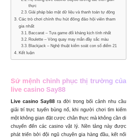
thực
Giải pháp bảo mật dữ liệu và thanh toán tự động
Các trò chơi chính thu hút đông đảo hội viên tham
gia nhất
Baccarat – Tựa game đối kháng kịch tính nhất
Roulette – Vòng quay may mắn đầy sắc màu
Blackjack – Nghệ thuật kiểm soát con số điểm 21
Kết luận
Sứ mệnh chinh phục thị trường của
live casino Say88
Live casino Say88
ra đời trong bối cảnh nhu cầu
giải trí trực tuyến bùng nổ, khi người chơi tìm kiếm
một không gian đặt cược chân thực mà không cần di
chuyển đến các casino vật lý. Nền tảng này được
phát triển bởi đội ngũ chuyên gia hàng đầu, kết nối