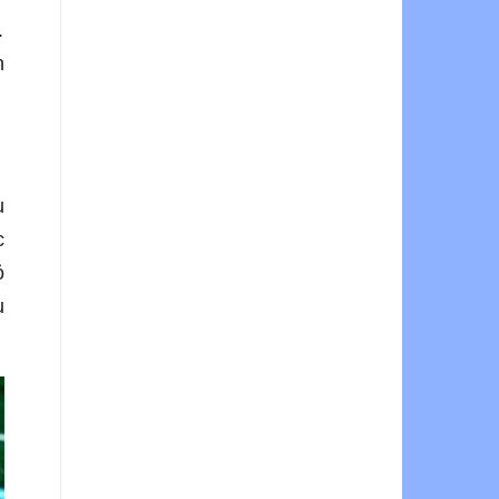
.
h
u
c
ỏ
u