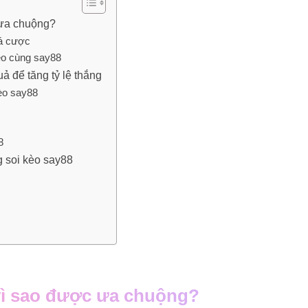
 ưa chuộng?
cá cược
kèo cùng say88
ả để tăng tỷ lệ thắng
kèo say88
8
g soi kèo say88
 vì sao được ưa chuộng?