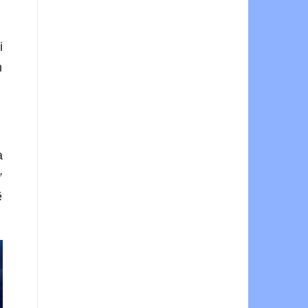
i
n
a
ư
ẽ