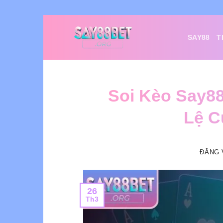
Bỏ
qua
SAY88
T
nội
dung
Soi Kèo Say88
Lệ C
ĐĂNG
26
Th3