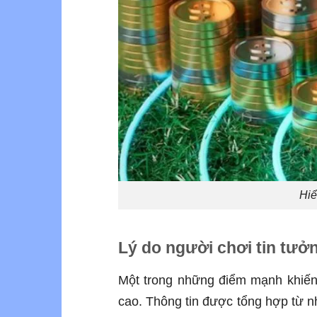
Hiể
Lý do người chơi tin tưở
Một trong những điểm mạnh khiế
cao. Thông tin được tổng hợp từ nh