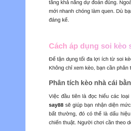
tăng khả năng dự đoán đúng. Ngoài
mới nhanh chóng làm quen. Dù bạn l
đáng kể.
Cách áp dụng soi kèo s
Để tận dụng tối đa lợi ích từ soi
Không chỉ xem kèo, bạn cần phân t
Phân tích kèo nhà cái bằ
Việc đầu tiên là đọc hiểu các loạ
say88
sẽ giúp bạn nhận diện mức c
bất thường, đó có thể là dấu hiệ
chiến thuật. Người chơi cần theo d