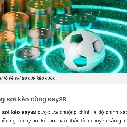
u rõ về vai trò của kèo cược
ng soi kèo cùng say88
n
soi kèo say88
được ưa chuộng chính là độ chính xá
iều nguồn uy tín, kết hợp với phân tích chuyên sâu giú