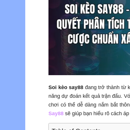
Soi kèo say88
đang trở thành từ 
năng dự đoán kết quả trận đấu. Với
chơi có thể dễ dàng nắm bắt thông
Say88
sẽ giúp bạn hiểu rõ cách áp 