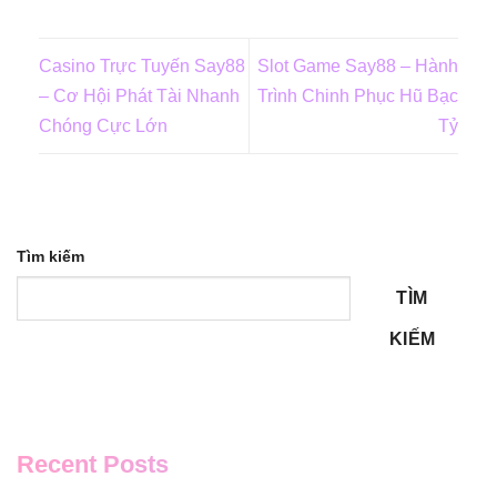
Casino Trực Tuyến Say88
Slot Game Say88 – Hành
– Cơ Hội Phát Tài Nhanh
Trình Chinh Phục Hũ Bạc
Chóng Cực Lớn
Tỷ
Tìm kiếm
TÌM
KIẾM
Recent Posts