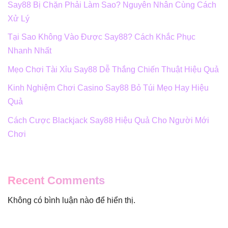
Say88 Bị Chặn Phải Làm Sao? Nguyên Nhân Cùng Cách
Xử Lý
Tại Sao Không Vào Được Say88? Cách Khắc Phục
Nhanh Nhất
Mẹo Chơi Tài Xỉu Say88 Dễ Thắng Chiến Thuật Hiệu Quả
Kinh Nghiệm Chơi Casino Say88 Bỏ Túi Mẹo Hay Hiệu
Quả
Cách Cược Blackjack Say88 Hiệu Quả Cho Người Mới
Chơi
Recent Comments
Không có bình luận nào để hiển thị.