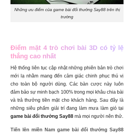
Những ưu điểm của game bài đổi thưởng Say88 trên thị
trường
Điểm mặt 4 trò chơi bài 3D có tỷ lệ
thắng cao nhất
Hệ thống liên tục cập nhật những phiên bản trò chơi
mới lạ nhằm mang đến cảm giác chinh phục thú vị
cho toàn bộ người dùng. Các bàn cược này luôn
đảm bảo sự minh bạch 100% trong mọi khâu chia bài
và trả thưởng tiền mặt cho khách hàng. Sau đây là
những siêu phẩm giải trí đang làm mưa làm gió tại
game bài đổi thưởng Say88
mà mọi người nên thử.
Tiến lên miền Nam game bài đổi thưởng Say88