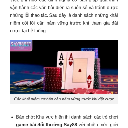
vận hành các ván bài diễn ra suôn sẻ và tránh được
những lỗi thao tác. Sau đây là danh sách những khái
niệm cốt lõi cần nắm vững trước khi tham gia đặt
cược tại hệ thống.
Các khái niệm cơ bản cần nắm vững trước khi đặt cược
Bàn chờ: Khu vực hiển thị danh sách các trò chơi
game bài đổi thưởng Say88
với nhiều mức giới