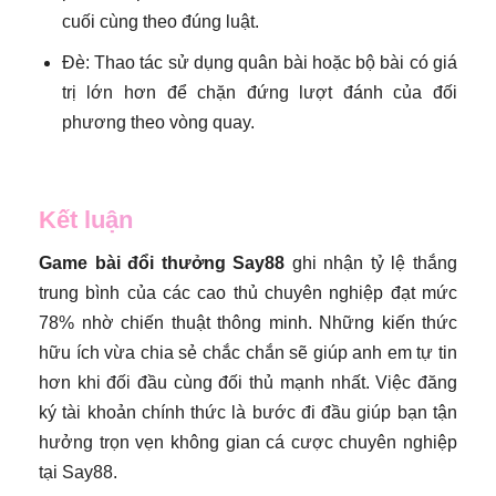
cuối cùng theo đúng luật.
Đè: Thao tác sử dụng quân bài hoặc bộ bài có giá
trị lớn hơn để chặn đứng lượt đánh của đối
phương theo vòng quay.
Kết luận
Game bài đổi thưởng Say88
ghi nhận tỷ lệ thắng
trung bình của các cao thủ chuyên nghiệp đạt mức
78% nhờ chiến thuật thông minh. Những kiến thức
hữu ích vừa chia sẻ chắc chắn sẽ giúp anh em tự tin
hơn khi đối đầu cùng đối thủ mạnh nhất. Việc đăng
ký tài khoản chính thức là bước đi đầu giúp bạn tận
hưởng trọn vẹn không gian cá cược chuyên nghiệp
tại Say88.