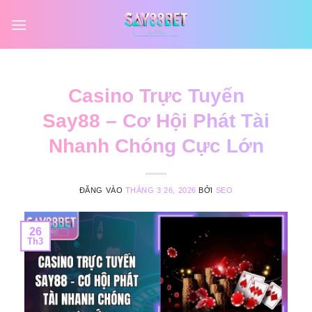
Bỏ
qua
nội
dung
Casino Trực Tuyến
Say88 – Cơ Hội Phát Tài
Nhanh Chóng Cực Lớn
ĐĂNG VÀO
THÁNG 3 26, 2026
BỞI
SEO
26
Th3