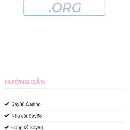
HƯỚNG DẪN
Say88 Casino
Nhà cái Say88
Đăng ký Say88