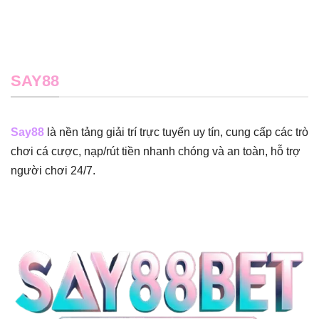
SAY88
Say88
là nền tảng giải trí trực tuyến uy tín, cung cấp các trò
chơi cá cược, nạp/rút tiền nhanh chóng và an toàn, hỗ trợ
người chơi 24/7.