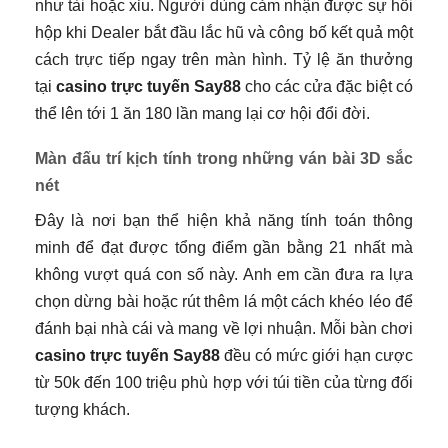
như tài hoặc xỉu. Người dùng cảm nhận được sự hồi
hộp khi Dealer bắt đầu lắc hũ và công bố kết quả một
cách trực tiếp ngay trên màn hình. Tỷ lệ ăn thưởng
tại
casino trực tuyến Say88
cho các cửa đặc biệt có
thể lên tới 1 ăn 180 lần mang lại cơ hội đổi đời.
Màn đấu trí kịch tính trong những ván bài 3D sắc
nét
Đây là nơi bạn thể hiện khả năng tính toán thông
minh để đạt được tổng điểm gần bằng 21 nhất mà
không vượt quá con số này. Anh em cần đưa ra lựa
chọn dừng bài hoặc rút thêm lá một cách khéo léo để
đánh bại nhà cái và mang về lợi nhuận. Mỗi bàn chơi
casino trực tuyến Say88
đều có mức giới hạn cược
từ 50k đến 100 triệu phù hợp với túi tiền của từng đối
tượng khách.