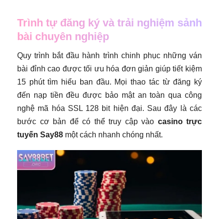
Trình tự đăng ký và trải nghiệm sảnh
bài chuyên nghiệp
Quy trình bắt đầu hành trình chinh phục những ván
bài đỉnh cao được tối ưu hóa đơn giản giúp tiết kiệm
15 phút tìm hiểu ban đầu. Mọi thao tác từ đăng ký
đến nạp tiền đều được bảo mật an toàn qua công
nghệ mã hóa SSL 128 bit hiện đại. Sau đây là các
bước cơ bản để có thể truy cập vào
casino trực
tuyến Say88
một cách nhanh chóng nhất.