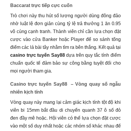
Baccarat trực tiếp cực cuốn
Trò chơi này thu hút số lượng người dùng đông đảo
nhờ luật lệ đơn giản cùng tỷ lệ trả thưởng 1 ăn 0.95
vô cùng cạnh tranh. Thành viên chỉ cần lựa chọn đặt
cược vào cửa Banker hoặc Player để so sánh tổng
điểm các lá bài tây nhằm tìm ra bên thắng. Kết quả tại
casino trực tuyến Say88
dựa trên quy tắc tính điểm
chuẩn quốc tế đảm bảo sự công bằng tuyệt đối cho
mọi người tham gia.
Casino trực tuyến Say88 – Vòng quay số ngẫu
nhiên kịch tính
Vòng quay này mang lại cảm giác kịch tính tột độ khi
viên bi 15mm bắt đầu di chuyển quanh 37 ô số đỏ
đen đầy mê hoặc. Hội viên có thể lựa chọn đặt cược
vào một số duy nhất hoặc các nhóm số khác nhau để