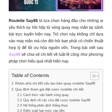
Roulette Say88
là lựa chọn hàng đầu cho những ai
yêu thích sự hồi hộp từ vòng quay may mắn tại sảnh
bài trực tuyến hiện nay. Trò chơi này không chỉ dựa
vào may mắn mà còn đòi hỏi bạn phải có chiến thuật
hợp lý để tối ưu hóa nguồn vốn. Trong bài viết sau
Say88
sẽ chia sẻ chi tiết về luật lệ cũng như phương
pháp chơi hiệu quả nhất hiện nay.
Table of Contents
Khám phá chi tiết cấu tạo bàn quay roulette Say88
Quy định tham gia đặt cược roulette chi tiết
Cách thức vận hành vòng quay
Quy định về các cửa đặt cược roulette Say88
Hệ thống phân định thắng thua
Kiểm soát hạn mức vào tiền