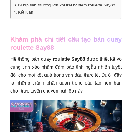
Bí kíp săn thưởng lớn khi trải nghiệm roulette Say88
Kết luận
Khám phá chi tiết cấu tạo bàn quay
roulette Say88
Hệ thống bàn quay
roulette Say88
được thiết kế vô
cùng tinh xảo nhằm đảm bảo tính ngẫu nhiên tuyệt
đối cho mọi kết quả trong ván đấu thực tế. Dưới đây
là những thành phần quan trọng cấu tạo nên bàn
chơi trực tuyến chuyên nghiệp này.