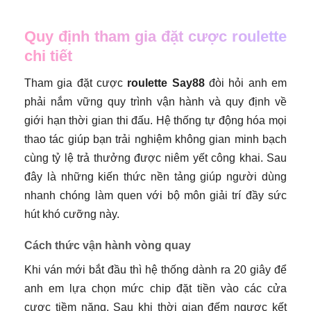
Quy định tham gia đặt cược roulette
chi tiết
Tham gia đặt cược
roulette Say88
đòi hỏi anh em
phải nắm vững quy trình vận hành và quy định về
giới hạn thời gian thi đấu. Hệ thống tự động hóa mọi
thao tác giúp bạn trải nghiệm không gian minh bạch
cùng tỷ lệ trả thưởng được niêm yết công khai. Sau
đây là những kiến thức nền tảng giúp người dùng
nhanh chóng làm quen với bộ môn giải trí đầy sức
hút khó cưỡng này.
Cách thức vận hành vòng quay
Khi ván mới bắt đầu thì hệ thống dành ra 20 giây để
anh em lựa chọn mức chip đặt tiền vào các cửa
cược tiềm năng. Sau khi thời gian đếm ngược kết