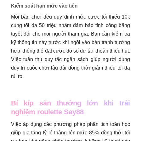
Kiểm soát hạn mức vào tiền
Mỗi bàn chơi đều quy định mức cược tối thiểu 10k
cùng tối đa 50 triệu nhằm đảm bảo tính công bằng
tuyệt đối cho mọi người tham gia. Bạn cần kiểm tra
kỹ thông tin này trước khi ngồi vào bàn tránh trường
hợp không thể đặt cược do số dư tài khoản thiếu hụt.
Việc tuân thủ quy tắc ngân sách giúp người dùng
duy trì cuộc chơi lâu dài đồng thời giảm thiểu tối đa
rủi ro.
Bí kíp săn thưởng lớn khi trải
nghiệm roulette Say88
Việc áp dụng các phương pháp phân tích toán học
giúp gia tăng tỷ lệ thắng lên mức 85% đồng thời tối