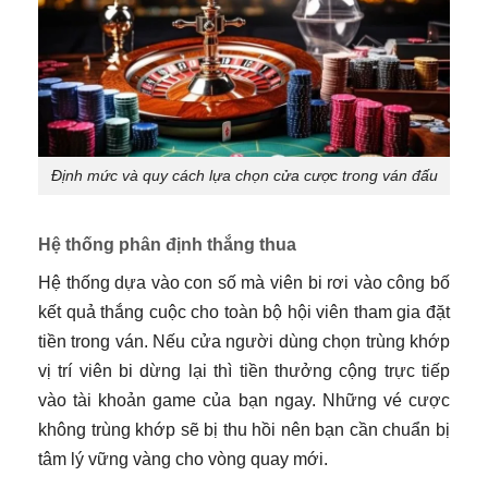
Định mức và quy cách lựa chọn cửa cược trong ván đấu
Hệ thống phân định thắng thua
Hệ thống dựa vào con số mà viên bi rơi vào công bố
kết quả thắng cuộc cho toàn bộ hội viên tham gia đặt
tiền trong ván. Nếu cửa người dùng chọn trùng khớp
vị trí viên bi dừng lại thì tiền thưởng cộng trực tiếp
vào tài khoản game của bạn ngay. Những vé cược
không trùng khớp sẽ bị thu hồi nên bạn cần chuẩn bị
tâm lý vững vàng cho vòng quay mới.