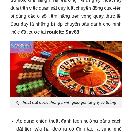
ưu hóa khả năng nhận thưởng. Những kỹ thuật này
dựa trên việc quan sát quy luật chuyển động của viên
bi cùng các ô số tiềm năng trên vòng quay thực tế.
Sau đây là những bí kíp chuyên sâu dành cho hình
thức đặt cược tại
roulette Say88
.
Kỹ thuật đặt cược thông minh giúp gia tăng tỷ lệ thắng
Áp dụng chiến thuật đánh lệch hướng bằng cách
đặt tiền vào hai đường cố định tạo ra vùng phủ