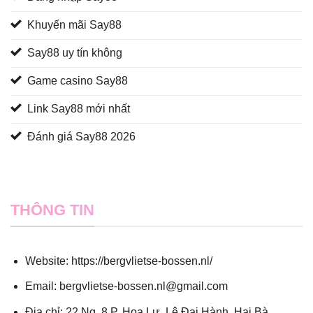
Khuyến mãi Say88
Say88 uy tín không
Game casino Say88
Link Say88 mới nhất
Đánh giá Say88 2026
THÔNG TIN
Website: https://bergvlietse-bossen.nl/
Email:
bergvlietse-bossen.nl@gmail.com
Địa chỉ: 22 Ng. 8 P. Hoa Lư, Lê Đại Hành, Hai Bà