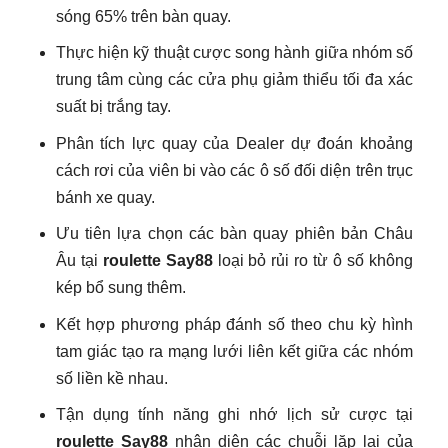
sóng 65% trên bàn quay.
Thực hiện kỹ thuật cược song hành giữa nhóm số
trung tâm cùng các cửa phụ giảm thiểu tối đa xác
suất bị trắng tay.
Phân tích lực quay của Dealer dự đoán khoảng
cách rơi của viên bi vào các ô số đối diện trên trục
bánh xe quay.
Ưu tiên lựa chọn các bàn quay phiên bản Châu
Âu tại
roulette Say88
loại bỏ rủi ro từ ô số không
kép bổ sung thêm.
Kết hợp phương pháp đánh số theo chu kỳ hình
tam giác tạo ra mạng lưới liên kết giữa các nhóm
số liền kề nhau.
Tận dụng tính năng ghi nhớ lịch sử cược tại
roulette Say88
nhận diện các chuỗi lặp lại của