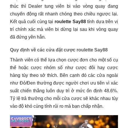
thúc thì Dealer tung viên bi vào vòng quay đang
chuyển động rất nhanh chóng theo chiều ngược lại.
Kết quả cuối cùng tại
roulette Say88
tính dựa trên vị
trí chính xác mà viên bi dừng lại sau khi vòng quay
đã đứng yên hẳn.
Quy định về các cửa đặt cược roulette Say88
Thành viên có thể lựa chọn cược đơn cho một số cụ
thể hoặc cược nhóm số như cược đôi hay cược
hàng tùy theo sở thích. Bên cạnh đó các cửa ngoài
như Đỏ/Đen thường được người chơi ưu tiên vì xác
suất chiến thắng luôn duy trì ở mức ổn định 48.6%.
Tỷ lệ trả thưởng cho mỗi cửa cược sẽ khác nhau tùy
vào độ khó cùng tính rủi ro mà bạn chấp nhận.