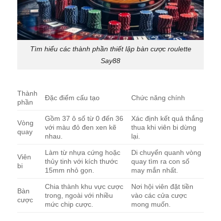
Tìm hiểu các thành phần thiết lập bàn cược roulette
Say88
Thành
Đặc điểm cấu tạo
Chức năng chính
phần
Gồm 37 ô số từ 0 đến 36
Xác định kết quả thắng
Vòng
với màu đỏ đen xen kẽ
thua khi viên bi dừng
quay
nhau.
lại.
Làm từ nhựa cứng hoặc
Di chuyển quanh vòng
Viên
thủy tinh với kích thước
quay tìm ra con số
bi
15mm nhỏ gọn.
may mắn nhất.
Chia thành khu vực cược
Nơi hội viên đặt tiền
Bàn
trong, ngoài với nhiều
vào các cửa cược
cược
mức chip cược.
mong muốn.